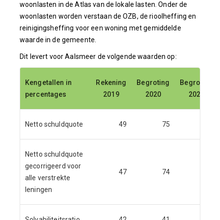
woonlasten in de Atlas van de lokale lasten. Onder de
woonlasten worden verstaan de OZB, de rioolheffing en
reinigingsheffing voor een woning met gemiddelde
waarde in de gemeente.
Dit levert voor Aalsmeer de volgende waarden op:
Kengetallen in
Rekening
Begroting
Begroting
percentages
2019
2020
2021
Netto schuldquote
49
75
33
Netto schuldquote
gecorrigeerd voor
47
74
32
alle verstrekte
leningen
Solvabiliteitsratio
42
41
49