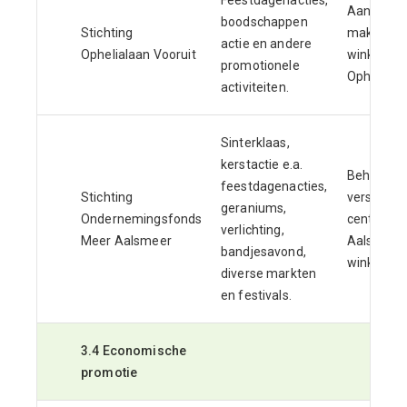
Aantrekkel
boodschappen
Stichting
maken va
actie en andere
Ophelialaan Vooruit
winkelgeb
promotionele
Opheliala
activiteiten.
Sinterklaas,
kerstactie e.a.
Behouden
feestdagenacties,
Stichting
versterke
geraniums,
Ondernemingsfonds
centrum 
verlichting,
Meer Aalsmeer
Aalsmeer 
bandjesavond,
winkelgeb
diverse markten
en festivals.
3.4 Economische
promotie