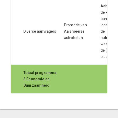
Aalsmeer 
de kaart z
aantrekkel
Promotie van
locatie vo
Diverse aanvragers
Aalsmeerse
de
activiteiten.
nationale
waterrecr
de (inter)
bloemenb
Totaal programma
3 Economie en
Duurzaamheid