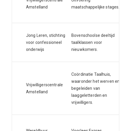
Amstelland
maatschappelijke stages.
Jong Leren, stichting
Bovenschoolse deeltijd
voor confessioneel
taalklassen voor
onderwijs
nieuwkomers.
Coördinatie Taalhuis,
waaronder het werven en
Vrijwilligerscentrale
begeleiden van
Amstelland
laaggeletterden en
vrijwilligers.
Wereldbuur
Voorlees Expres.