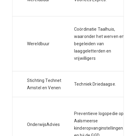
Coördinatie Taalhuis,
waaronder het werven en
Wereldbuur
begeleiden van
laaggeletterden en
vrijwilligers
Stichting Technet
Techniek Driedaagse.
Amstel en Venen
Preventieve logopedie op
Aalsmeerse
OnderwijsAdvies
kinderopvanginstellingen
en bij de GGD.