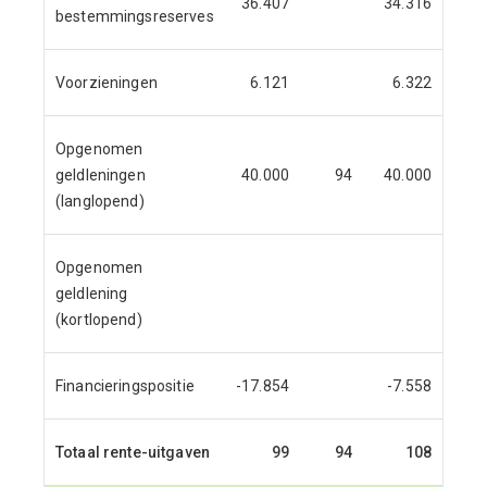
36.407
34.316
bestemmingsreserves
Voorzieningen
6.121
6.322
Opgenomen
geldleningen
40.000
94
40.000
9
(langlopend)
Opgenomen
geldlening
(kortlopend)
Financieringspositie
-17.854
-7.558
Totaal rente-uitgaven
99
94
108
9