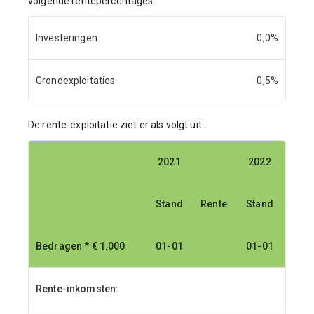
volgende rentepercentages:
Investeringen
0,0%
Grondexploitaties
0,5%
De rente-exploitatie ziet er als volgt uit:
2021
2022
Stand
Rente
Stand
Rent
Bedragen * € 1.000
01-01
01-01
Rente-inkomsten: