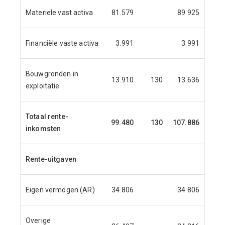
Materiele vast activa
81.579
89.925
Financiële vaste activa
3.991
3.991
Bouwgronden in
13.910
130
13.636
10
exploitatie
Totaal rente-
99.480
130
107.886
10
inkomsten
Rente-uitgaven
Eigen vermogen (AR)
34.806
34.806
Overige