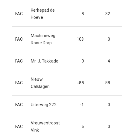
Kerkepad de
FAC
8
32
14
Hoeve
Machineweg
FAC
103
0
141
Rooie Dorp
FAC
Mr. J. Takkade
0
4
0
Nieuw
FAC
-88
88
0
Calslagen
FAC
Uiterweg 222
-1
0
0
Vrouwentroost
FAC
5
0
0
Vink