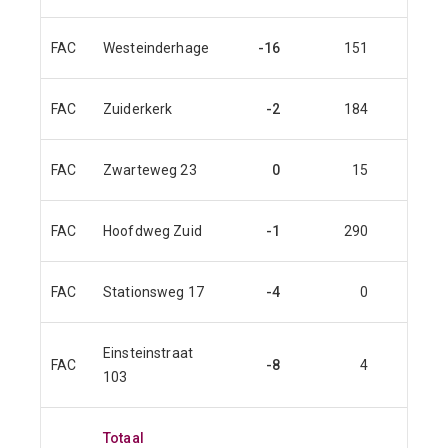
FAC
Westeinderhage
-16
151
151
FAC
Zuiderkerk
-2
184
169
FAC
Zwarteweg 23
0
15
2
FAC
Hoofdweg Zuid
-1
290
290
FAC
Stationsweg 17
-4
0
0
Einsteinstraat
FAC
-8
4
0
103
Totaal