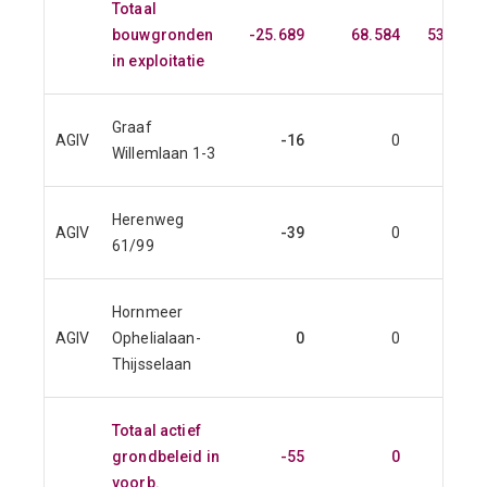
Totaal
bouwgronden
-25.689
68.584
53.754
in exploitatie
Graaf
AGIV
-16
0
219
Willemlaan 1-3
Herenweg
AGIV
-39
0
124
61/99
Hornmeer
AGIV
Ophelialaan-
0
0
222
Thijsselaan
Totaal actief
grondbeleid in
-55
0
564
voorb.