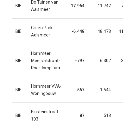
De Tuinen van
BIE
-17.964
11.742
7.244
Aalsmeer
Green Park
BIE
-6.448
48.478
41.782
Aalsmeer
Hornmeer
BIE
Meervalstraat-
-797
6.302
3.885
Roerdomplaan
Hornmeer VVA-
BIE
-567
1.544
815
Woningbouw
Einsteinstraat
BIE
87
518
27
103