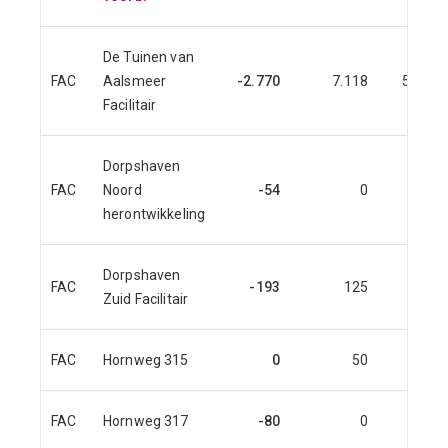
De Tuinen van
FAC
Aalsmeer
-2.770
7.118
5.357
Facilitair
Dorpshaven
FAC
Noord
-54
0
0
herontwikkeling
Dorpshaven
FAC
-193
125
153
Zuid Facilitair
FAC
Hornweg 315
0
50
53
FAC
Hornweg 317
-80
0
3